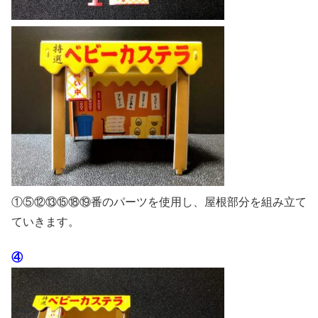
①⑤⑫⑬⑮⑱⑲番のパーツを使用し、屋根部分を組み立て
ていきます。
④