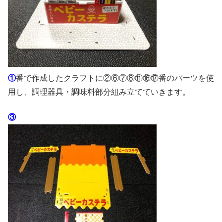
①
番で作成したクラフトに②⑥⑦⑧⑪⑯⑰番のパーツを使
用し、調理器具・調味料部分組み立てていきます。
③