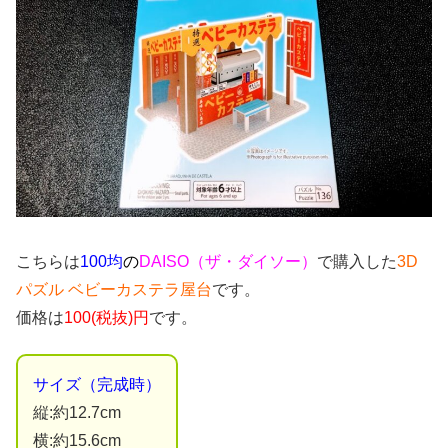
こちらは
100均
の
DAISO（ザ・ダイソー）
で購入した
3D
パズル ベビーカステラ屋台
です。
価格は
100(税抜)円
です。
サイズ（完成時）
縦:約12.7cm
横:約15.6cm