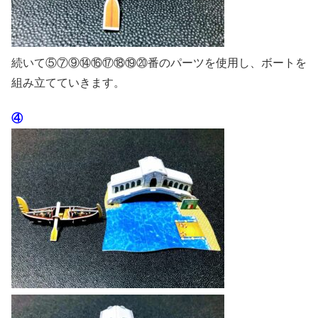
続いて⑤⑦⑨⑭⑯⑰⑱⑲⑳番のパーツを使用し、ボートを
組み立てていきます。
④