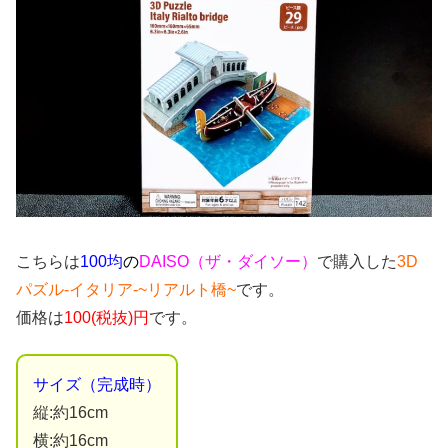
こちらは
100均
の
DAISO（ザ・ダイソー）
で購入した
3D
パズル-イタリア-~リアルト橋~
です。
価格は
100(税抜)円
です。
サイズ（完成時）
縦:約16cm
横:約16cm