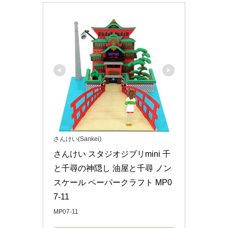
さんけい(Sankei)
さんけい スタジオジブリmini 千
と千尋の神隠し 油屋と千尋 ノン
スケール ペーパークラフト MP0
7-11
MP07-11