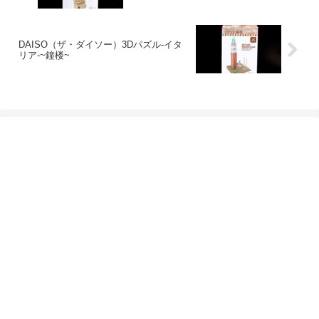
DAISO（ザ・ダイソー）3Dパズル-イタ
リア-~鐘楼~