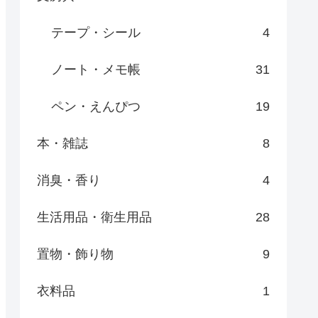
テープ・シール
4
ノート・メモ帳
31
ペン・えんぴつ
19
本・雑誌
8
消臭・香り
4
生活用品・衛生用品
28
置物・飾り物
9
衣料品
1