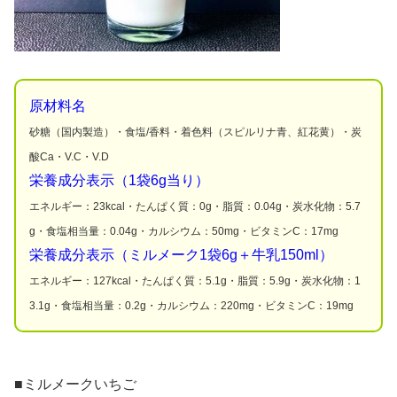
原材料名
砂糖（国内製造）・食塩/香料・着色料（スピルリナ青、紅花黄）・炭
酸Ca・V.C・V.D
栄養成分表示（1袋6g当り）
エネルギー：23kcal・たんぱく質：0g・脂質：0.04g・炭水化物：5.7
g・食塩相当量：0.04g・カルシウム：50mg・ビタミンC：17mg
栄養成分表示（ミルメーク1袋6g＋牛乳150ml）
エネルギー：127kcal・たんぱく質：5.1g・脂質：5.9g・炭水化物：1
3.1g・食塩相当量：0.2g・カルシウム：220mg・ビタミンC：19mg
■ミルメークいちご