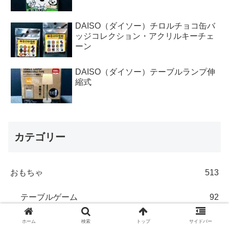
DAISO（ダイソー）チロルチョコ缶バ
ッジコレクション・アクリルキーチェ
ーン
DAISO（ダイソー）テーブルランプ伸
縮式
カテゴリー
おもちゃ
513
テーブルゲーム
92
パズル・ペーパークラフト
90
ホーム
検索
トップ
サイドバー