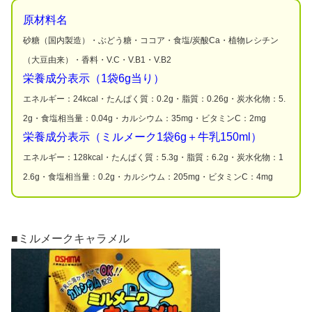
原材料名
砂糖（国内製造）・ぶどう糖・ココア・食塩/炭酸Ca・植物レシチン
（大豆由来）・香料・V.C・V.B1・V.B2
栄養成分表示（1袋6g当り）
エネルギー：24kcal・たんぱく質：0.2g・脂質：0.26g・炭水化物：5.
2g・食塩相当量：0.04g・カルシウム：35mg・ビタミンC：2mg
栄養成分表示（ミルメーク1袋6g＋牛乳150ml）
エネルギー：128kcal・たんぱく質：5.3g・脂質：6.2g・炭水化物：1
2.6g・食塩相当量：0.2g・カルシウム：205mg・ビタミンC：4mg
■ミルメークキャラメル