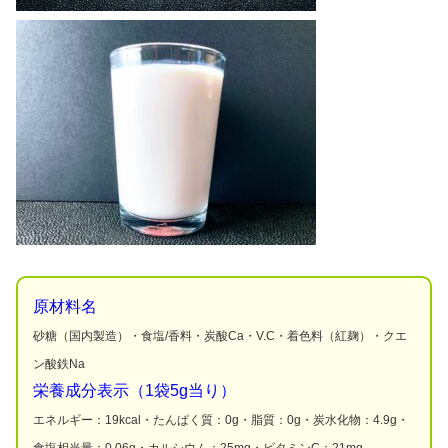
原材料名
砂糖（国内製造）・食塩/香料・炭酸Ca・V.C・着色料（紅麹）・クエ
ン酸鉄Na
栄養成分表示（1袋5g当り）
エネルギー：19kcal・たんぱく質：0g・脂質：0g・炭水化物：4.9g・