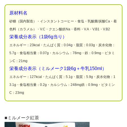
原材料名
砂糖（国内製造）・インスタントコーヒー・食塩・乳酸菌/炭酸Ca・着
色料（カラメル）・V.C・クエン酸鉄Na・香料・V.A・V.B1・V.B2
栄養成分表示（1袋6g当り）
エネルギー：23kcal・たんぱく質：0.04g・脂質：0.03g・炭水化物：
5.7g・食塩相当量：0.07g・カルシウム：78mg・鉄：0.9mg・ビタミ
ンC：21mg
栄養成分表示（ミルメーク1袋6g＋牛乳150ml）
エネルギー：127kcal・たんぱく質：5.1g・脂質：5.9g・炭水化物：1
3.1g・食塩相当量：0.2g・カルシウム：248mg鉄：0.9mg・ビタミン
C：23mg
■ミルメーク紅茶