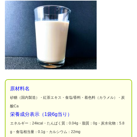
原材料名
砂糖（国内製造）・紅茶エキス・食塩/香料・着色料（カラメル）・炭
酸Ca
栄養成分表示（1袋6g当り）
エネルギー：24kcal・たんぱく質：0.04g・脂質：0g・炭水化物：5.8
g・食塩相当量：0.1g・カルシウム：22mg