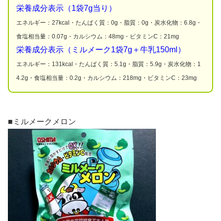
栄養成分表示（1袋7g当り）
エネルギー：27kcal・たんぱく質：0g・脂質：0g・炭水化物：6.8g・
食塩相当量：0.07g・カルシウム：48mg・ビタミンC：21mg
栄養成分表示（ミルメーク1袋7g＋牛乳150ml）
エネルギー：131kcal・たんぱく質：5.1g・脂質：5.9g・炭水化物：1
4.2g・食塩相当量：0.2g・カルシウム：218mg・ビタミンC：23mg
■ミルメークメロン