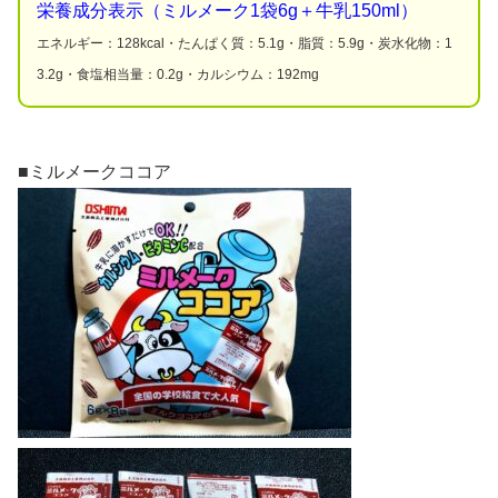
栄養成分表示（ミルメーク1袋6g＋牛乳150ml）
エネルギー：128kcal・たんぱく質：5.1g・脂質：5.9g・炭水化物：1
3.2g・食塩相当量：0.2g・カルシウム：192mg
■ミルメークココア