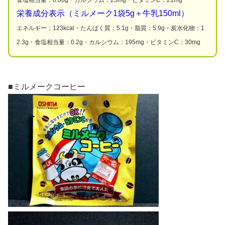
食塩相当量：0.06g・カルシウム：25mg・ビタミンC：21mg
栄養成分表示（ミルメーク1袋5g＋牛乳150ml）
エネルギー：123kcal・たんぱく質：5.1g・脂質：5.9g・炭水化物：1
2.3g・食塩相当量：0.2g・カルシウム：195mg・ビタミンC：30mg
■ミルメークコーヒー