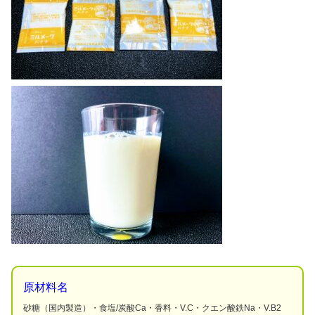
原材料名
砂糖（国内製造）・食塩/炭酸Ca・香料・V.C・クエン酸鉄Na・V.B2