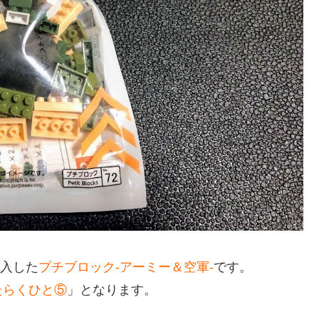
入した
プチブロック-アーミー＆空軍-
です。
たらくひと⑤
」となります。