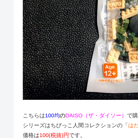
こちらは
100均
の
DAISO（ザ・ダイソー）
で購
シリーズはちびっこ人間コレクションの「
は
価格は
100(税抜)円
です。