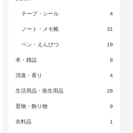
テープ・シール
4
ノート・メモ帳
31
ペン・えんぴつ
19
本・雑誌
8
消臭・香り
4
生活用品・衛生用品
28
置物・飾り物
9
衣料品
1