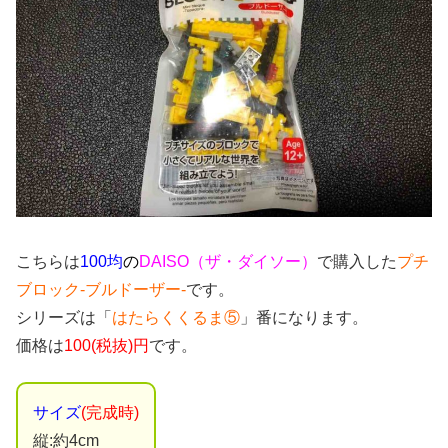
こちらは
100均
の
DAISO（ザ・ダイソー）
で購入した
プチ
ブロック-ブルドーザー-
です。
シリーズは「
はたらくくるま⑤
」番になります。
価格は
100(税抜)円
です。
サイズ
(完成時)
縦:約4cm