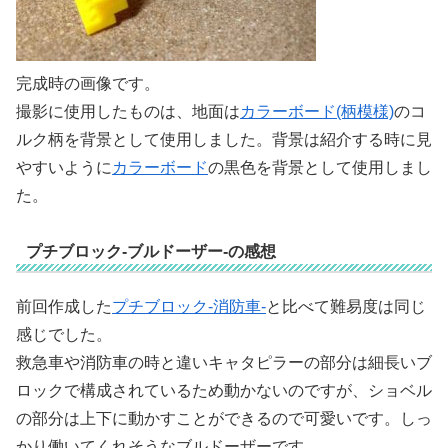
完成時の画像です。
撮影に使用したものは、地面は
カラーボード(柄模様)
のコ
ルク柄を背景として使用しました。背景は紹介する時に見
やすいように
カラーボード
の黒色を背景として使用しまし
た。
プチブロック-ブルドーザー-の感想
前回作成した
プチブロック-消防車-
と比べて難易度は同じ
感じでした。
救急車や消防車の時と違いキャタピラーの部分は細長いブ
ロックで構成されているため動かないのですが、ショベル
の部分は上下に動かすことができるので可愛いです。しっ
かり働いてくれそうなブルドーザーです。