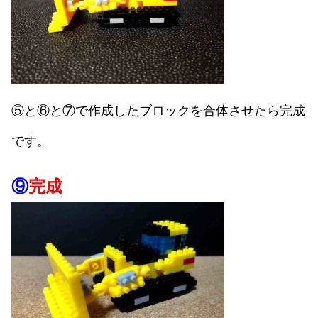
⑤と⑥と⑦で作成したブロックを合体させたら完成
です。
⑨
完成