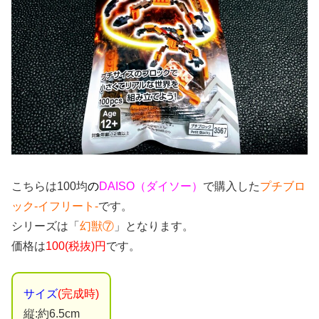
こちらは100均
の
DAISO（ダイソー）
で購入した
プチブロ
ック-イフリート-
です。
シリーズは「
幻獣⑦
」となります。
価格は
100(税抜)円
です。
サイズ
(完成時)
縦:約6.5cm