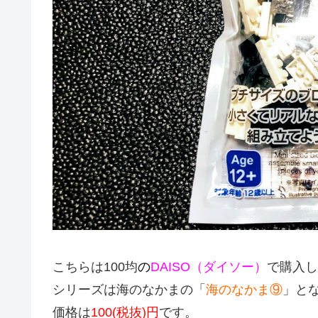
こちらは100均
の
DAISO（ダイソー）
で購入し
シリーズは海のなかまの「
海のなかま⑨
」と
価格は
100(税抜)円
です。