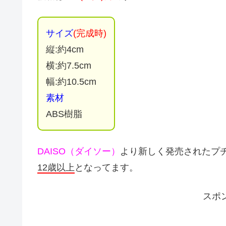
サイズ
(完成時)
縦:約4cm
横:約7.5cm
幅:約10.5cm
素材
ABS樹脂
DAISO（ダイソー）
より新しく発売されたプ
12歳以上
となってます。
スポ