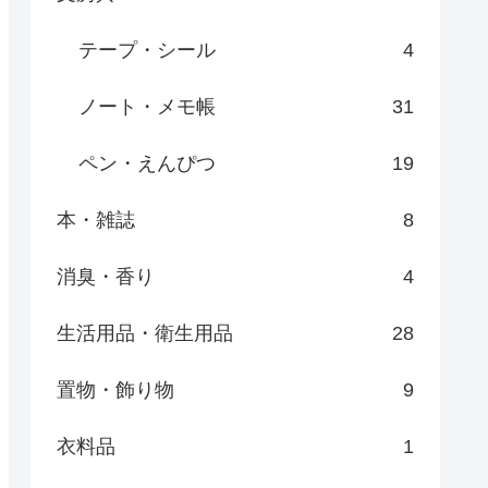
テープ・シール
4
ノート・メモ帳
31
ペン・えんぴつ
19
本・雑誌
8
消臭・香り
4
生活用品・衛生用品
28
置物・飾り物
9
衣料品
1