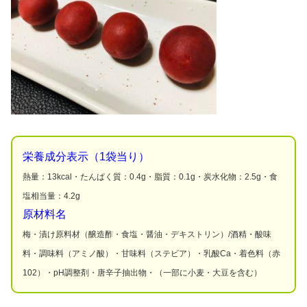
栄養成分表示（1袋当り）
熱量：13kcal・たんぱく質：0.4g・脂質：0.1g・炭水化物：2.5g・食
塩相当量：4.2g
原材料名
梅・漬け原料材（醸造酢・食塩・醤油・デキストリン）/酒精・酸味
料・調味料（アミノ酸）・甘味料（ステビア）・乳酸Ca・着色料（赤
102）・pH調整剤・唐辛子抽出物・（一部に小麦・大豆を含む）