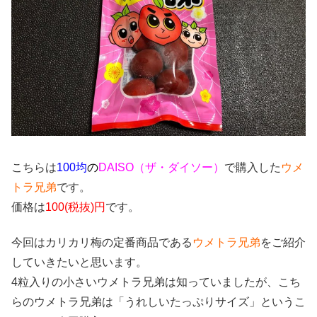
こちらは
100均
の
DAISO（ザ・ダイソー）
で購入した
ウメ
トラ兄弟
です。
価格は
100(税抜)円
です。
今回はカリカリ梅の定番商品である
ウメトラ兄弟
をご紹介
していきたいと思います。
4粒入りの小さいウメトラ兄弟は知っていましたが、こち
らのウメトラ兄弟は「うれしいたっぷりサイズ」というこ