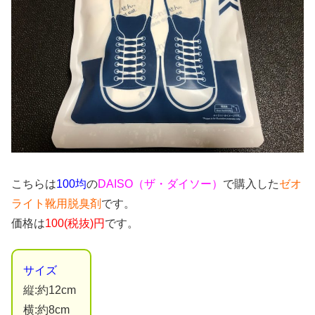
こちらは
100均
の
DAISO（ザ・ダイソー）
で購入した
ゼオ
ライト靴用脱臭剤
です。
価格は
100(税抜)円
です。
サイズ
縦:約12cm
横:約8cm