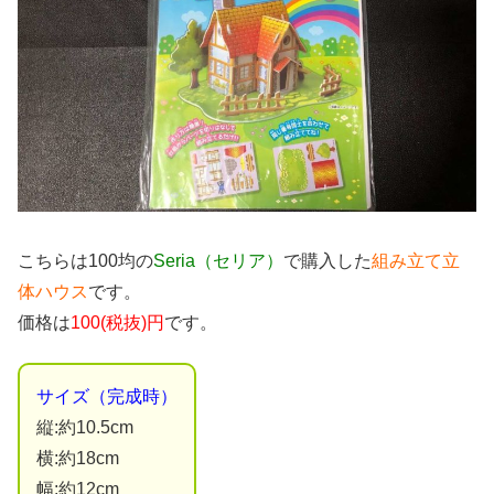
こちらは100均の
Seria（セリア）
で購入した
組み立て立
体ハウス
です。
価格は
100(税抜)円
です。
サイズ（完成時）
縦:約10.5cm
横:約18cm
幅:約12cm