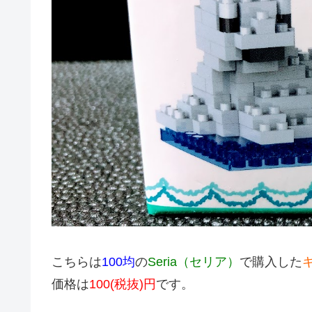
こちらは
100均
の
Seria（セリア）
で購入した
価格は
100(税抜)円
です。