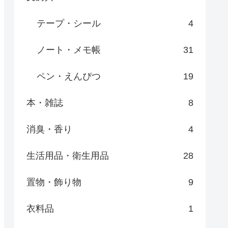
テープ・シール
4
ノート・メモ帳
31
ペン・えんぴつ
19
本・雑誌
8
消臭・香り
4
生活用品・衛生用品
28
置物・飾り物
9
衣料品
1