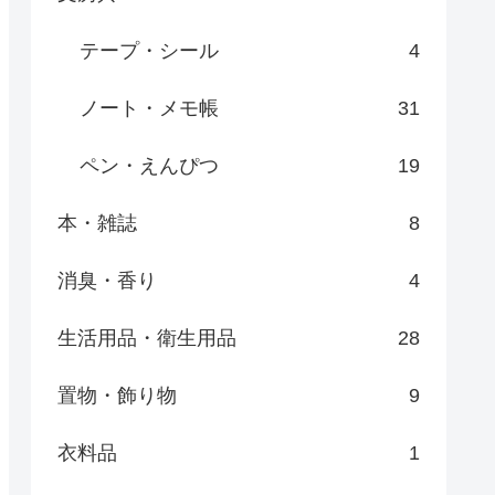
テープ・シール
4
ノート・メモ帳
31
ペン・えんぴつ
19
本・雑誌
8
消臭・香り
4
生活用品・衛生用品
28
置物・飾り物
9
衣料品
1