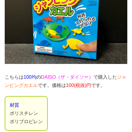
こちらは
100均
の
DAISO（ザ・ダイソー）
で購入した
ジャ
ンピングカエル
です。価格は
100(税抜)円
です。
材質
ポリスチレン
ポリプロピレン