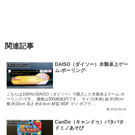
関連記事
DAISO（ダイソー）木製卓上ゲー
テーブルゲーム
ム-ボーリング-
こちらは100均のDAISO（ダイソー）で購入した木製卓上ゲーム-ボ
ーリング-です。 価格は300(税抜)円です。 サイズ(本体) 縦:約30cm
横:約10cm 高さ:約4.6cm 材質 MDF マツ ポプラ ...
2022.04.01
CanDo（キャンドゥ）パタパタ
テーブルゲーム
ドミノあそび