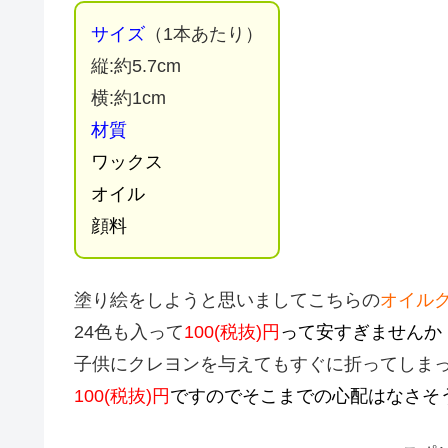
サイズ
（1本あたり）
縦:約5.7cm
横:約1cm
材質
ワックス
オイル
顔料
塗り絵をしようと思いましてこちらの
オイルク
24色も入って
100(税抜)円
って安すぎませんか
子供にクレヨンを与えてもすぐに折ってしま
100(税抜)円
ですのでそこまでの心配はなさそ