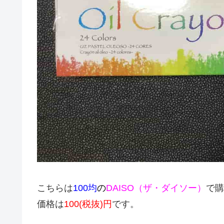
こちらは
100均
の
DAISO（ザ・ダイソー）
で購
価格は
100(税抜)円
です。