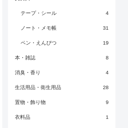
テープ・シール
4
ノート・メモ帳
31
ペン・えんぴつ
19
本・雑誌
8
消臭・香り
4
生活用品・衛生用品
28
置物・飾り物
9
衣料品
1