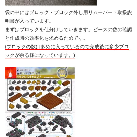
袋の中にはブロック・ブロック外し用リムーバー・取扱説
明書が入っています。
まずはブロックを仕分けしていきます。ピースの数の確認
と作成時の効率化を求めるためです。
(ブロックの数は多めに入っているので完成後に多少ブロ
ックが余る様になっています。)