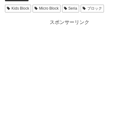
Kids Block
Micro Block
Seria
ブロック
スポンサーリンク