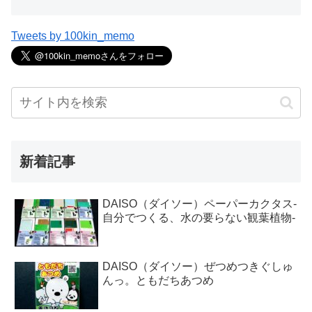
Tweets by 100kin_memo
新着記事
DAISO（ダイソー）ペーパーカクタス-
自分でつくる、水の要らない観葉植物-
DAISO（ダイソー）ぜつめつきぐしゅ
んっ。ともだちあつめ