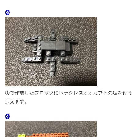
②
①で作成したブロックにヘラクレスオオカブトの足を付け
加えます。
③