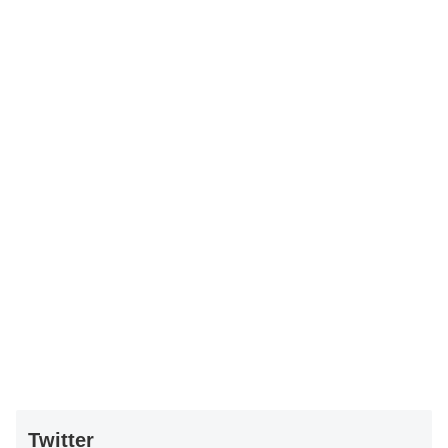
Twitter