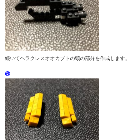
続いてヘラクレスオオカブトの頭の部分を作成します。
⑥