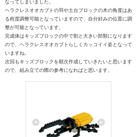
なってしまいました。
ヘラクレスオオカブトの羽や土台ブロックの木の角度はあ
る程度調整可能となっていますので、自分好みの位置に調
整が可能となっています。
完成体はキッズブロックの中で割と大きい部類になります
ので、ヘラクレスオオカブトらしくカッコイイ姿となって
いますね。
次回もキッズブロックを順次作成していきたいと思います
ので、組み立ての際の参考になればと思います。