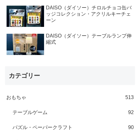
DAISO（ダイソー）チロルチョコ缶バ
ッジコレクション・アクリルキーチェ
ーン
DAISO（ダイソー）テーブルランプ伸
縮式
カテゴリー
おもちゃ
513
テーブルゲーム
92
パズル・ペーパークラフト
90