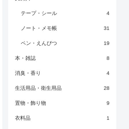
テープ・シール
4
ノート・メモ帳
31
ペン・えんぴつ
19
本・雑誌
8
消臭・香り
4
生活用品・衛生用品
28
置物・飾り物
9
衣料品
1