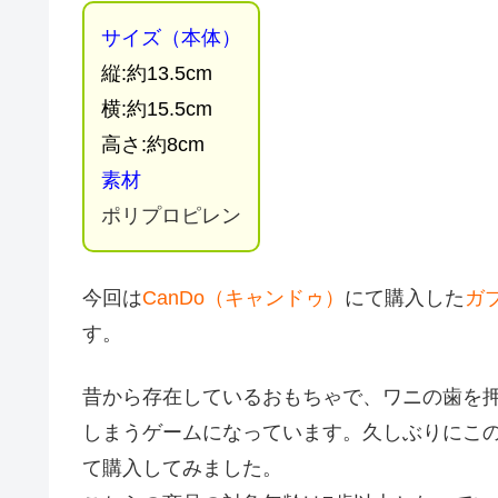
サイズ（本体）
縦:約13.5cm
横:約15.5cm
高さ:約8cm
素材
ポリプロピレン
今回は
CanDo（キャンドゥ）
にて購入した
ガ
す。
昔から存在しているおもちゃで、ワニの歯を
しまうゲームになっています。久しぶりにこ
て購入してみました。