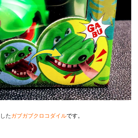
した
ガブガブクロコダイル
です。