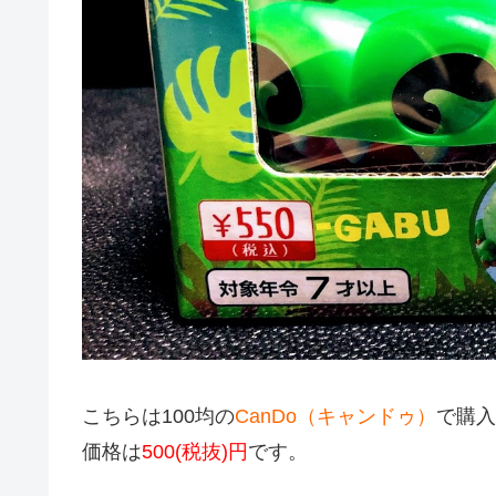
こちらは100均の
CanDo（キャンドゥ）
で購入
価格は
500(税抜)円
です。